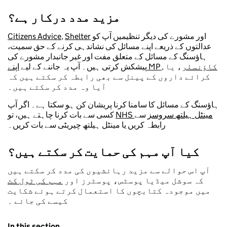
مزید مدد درکار ہے؟
اور مشورے کی دیگر تنظیمیں آپ کو
Shelter
,
Citizens Advice
عدالتوں کے ذریعے اپنے مسائل کی نشاندہی کرنے کے حق سمیت،
ہاؤسنگ کے مسائل کے متعلق مفت اور غیر جانبدار مشورے کی
کاؤنسلر
، یا
,
اپنے MP
پیشکش کرتی ہیں۔ آپ یہ جاننے کے لیے
کرائے داروں کے پینل سے بھی رابطہ کر سکتے ہیں کہ
آیا وہ مدد کر سکتے ہیں۔
ہاؤسنگ کے مسائل کا سامنا کرنا پریشان کن ہو سکتا ہے۔ اگر آپ
NHS مینٹل ہیلتھ سروسز
سے
کسی سے بات کرنا چاہتے ہیں، تو
رابطہ کریں یا مینٹل ہیلتھ چیریٹی سے بات کریں۔
کیا آپ مہم کی حمایت کر سکتے ہیں؟
آپ اس حوالے سے مزید رہائشیوں کی مدد کر سکتے ہیں
کہ سوشل میڈیا پوسٹس، پوسٹرز اور
مہم کی ٹول کٹ
میں موجودہ کتابچوں کا استعمال کرتے ہوئے شکایت
کیسے کی جائے ۔
In this section