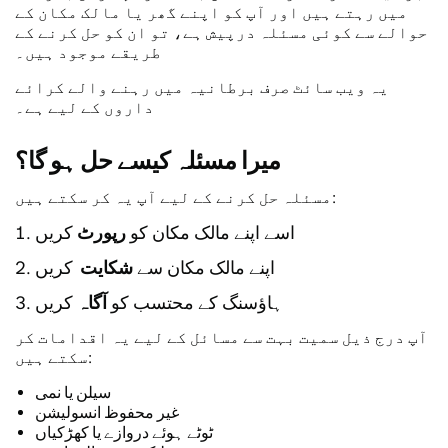
میں رہتے ہیں اور آپ کو اپنے گھر یا مالک مکان کے
حوالے سے کوئی مسئلہ درپیش ہے، تو ان کو حل کرنے کے
طریقے موجود ہیں۔
یہ ویب سائٹ صرف برطانیہ میں رہنے والے کرائے
داروں کے لیے ہے۔
میرا مسئلہ کیسے حل ہو گا؟
مسئلہ حل کرنے کے لیے آپ یہ کر سکتے ہیں:
کریں
اسے اپنے مالک مکان کو
رپورٹ
کریں
اپنے مالک مکان سے
شکایت
کریں
ہاؤسنگ کے محتسب کو
آگاہ
آپ درج ذیل سمیت بہت سے مسائل کے لیے یہ اقدامات کر
سکتے ہیں:
سیلن یا نمی
غیر محفوظ انسولیشن
ٹوٹے ہوئے دروازے یا کھڑکیاں