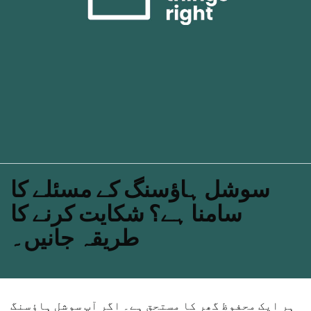
سوشل ہاؤسنگ کے مسئلے کا
سامنا ہے؟ شکایت کرنے کا
طریقہ جانیں۔
ہر ایک محفوظ گھر کا مستحق ہے۔ اگر آپ سوشل ہاؤسنگ