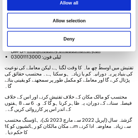
Allow all
نہیں ہیں، تو ہاؤسنگ محتسب کو اس سے آگاہ کریں۔ وہ مفت
دستیاب ہوتے ہیں، غیر جانبدار ہیں اور جائز طور پر تفتیش کریں
گے۔
Allow selection
ہاؤسنگ محتسب کو شکایت کریں
Deny
آپ یہ بھی کر سکتے ہیں:
info@housing-ombudsman.org.uk
ای میل:
ٹیلی فون: 03001113000
تفتیش میں اوسطً چھ ماہ کا وقت لگتا ہے لیکن معاملے کی نوعیت
کی بنیاد پر یہ دورانیہ کم یا زیادہ ہو سکتا ہے۔ محتسب حقائق کی
پڑتال کرے گا اور معاملے کو مکمل طور پر سمجھنے کو یقینی بنائے
گا۔
محتسب کو مالک مکان کے خلاف تفتیش کرنے اور اس کے خلاف
فیصلہ سنانے کے دوران، یہ ظاہر کرنا ہو گا کہ وہ 6 سے 8 ہفتوں
کے اندر اس پر کارروائی کریں گے۔
گزشتہ سال (اپریل 2022 سے مارچ 2023 تک)، ہاؤسنگ محتسب
نے مکان مالکان کو رہائشیوں کو £1m سے زیادہ معاوضہ ادا کرنے
کا حکم دیا۔